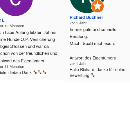
Richard Buchner
C L
vor 1 Jahr
or 12 Monaten
Immer gute und schnelle 
ch habe Anfang letzten Jahres 
Beratung.
ine Hunde O.P. Versicherung 
Macht Spaß mich euch.
bgeschlossen und war da 
chon von der freundlichen und 
Antwort des Eigentümers
usführlichen Beratung 
ntwort des Eigentümers
vor 1 Jahr
or 11 Monaten
egeistert. Jetzt musste mein 
Hallo Richard, danke für deine
ielen lieben Dank
und operiert werden und die 
Bewertung
anze Abwicklung war schnell 
nd unkompliziert und meine 
echnung wurde schnell 
rstattet. Vielen herzlichen Dank 
afür. Ich kann euch nur 
eiterempfehlen. 