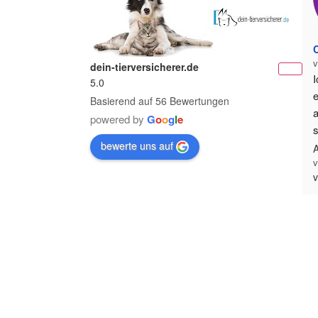
v
dein-tierversicherer.de
I
5.0
e
Basierend auf 56 Bewertungen
a
powered by
G
o
o
g
l
e
s
bewerte uns auf
a
A
v
b
v
H
g
u
R
e
d
w