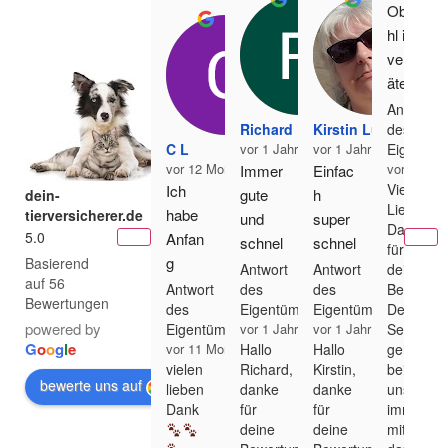
Obwo
hl ich 
versp
ätet 
den 
Antwort
Richard Buchner
Kirstin Luib
des
Versic
C L
vor 1 Jahr
vor 1 Jahr
Eigentüm
herun
vor 12 Monaten
vor 6 Jahr
Immer 
Einfac
gsfall 
Vielen
Ich 
gute 
h 
dein-
gemel
Lieben
habe 
tierversicherer.de
und 
super  
det 
Dank
5.0
Anfan
schnel
schnel
für
habe, 
g 
Basierend
le 
l und 
Antwort
Antwort
deine
hat 
auf 56
letzten 
Antwort
des
des
Bewertun
Beratu
komp
sich 
Bewertungen
des
Eigentümers
Eigentümers
Der
Jahre
ng.
etent
die 
powered by
Eigentümers
vor 1 Jahr
vor 1 Jahr
Service
s eine 
Macht 
Famili
G
o
o
g
l
e
vor 11 Monaten
Hallo
Hallo
gehört
Hunde 
Spaß 
vielen
Richard,
Kirstin,
bei
e 
O.P. 
bewerte uns auf
mich 
lieben
danke
danke
uns
Haßle
Versic
Dank
für
für
immer
euch.
r die 
deine
deine
mit
herun
mich 